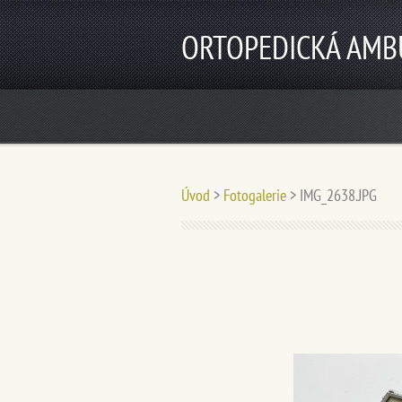
ORTOPEDICKÁ AMB
Úvod
>
Fotogalerie
>
IMG_2638.JPG